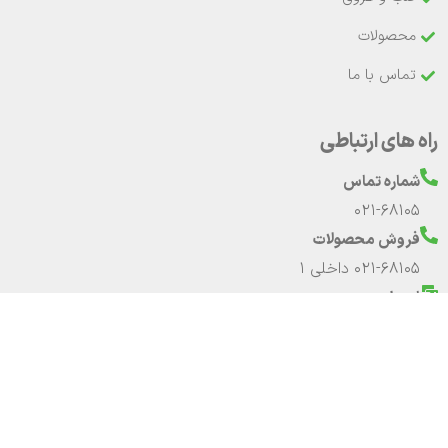
محصولات
تماس با ما
راه های ارتباطی
شماره تماس
021-68105
فروش محصولات
021-68105 داخلی 1
ایمیل
info@regen.ir
آدرس
آدرس دفتر مرکزی و کارخانه