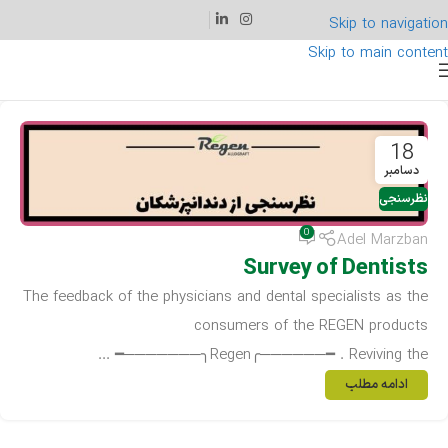
Skip to navigation
Skip to main content
18
دسامبر
نظرسنجی
0
Adel Marzban
Survey of Dentists
The feedback of the physicians and dental specialists as the
consumers of the REGEN products
━───────╮Regen╭──────━ . Reviving the ...
ادامه مطلب