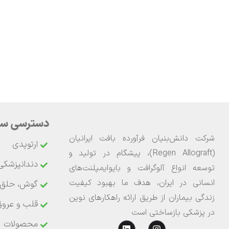
دسترسی سر
شرکت دانش‌بنیان فرآورده بافت ایرانیان
ارتوپدی
(Regen Allograft)، پیشگام در تولید و
دندانپزشکی
توسعه انواع آلوگرافت و بایوایمپلنت‌های
انسانی در ایران، هدف ما بهبود کیفیت
گوش، حلق و
زندگی بیماران از طریق ارائه راهکارهای نوین
قلب و عروق
در پزشکی بازساختی است
محصولات