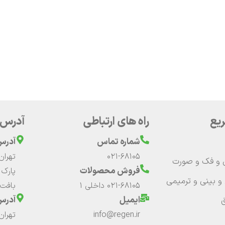
یع
راه های ارتباطی
آدرس
شماره تماس
آدرس 
021-68105
 و فک و صورت
فروش محصولات
 بینی و ترمیمی
021-68105 داخلی 1
بافت 
ایمیل
آدرس
info@regen.ir
تهرا