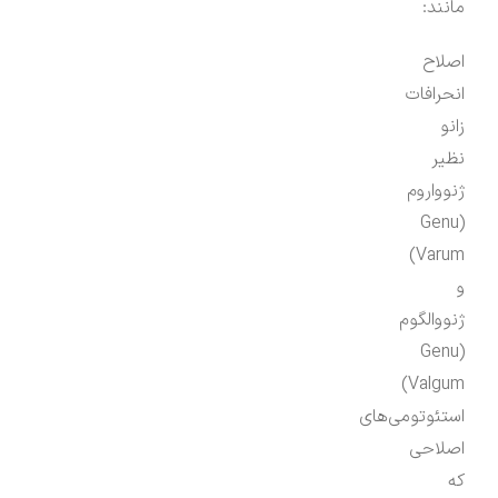
مانند:
اصلاح
انحرافات
زانو
نظیر
ژنوواروم
(Genu
Varum)
و
ژنووالگوم
(Genu
Valgum)
استئوتومی‌های
اصلاحی
که