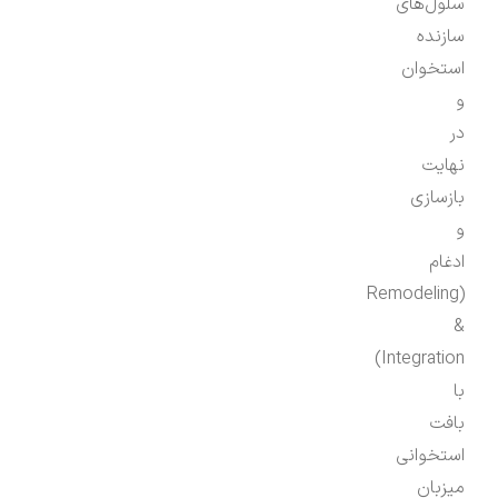
سلول‌های
سازنده
استخوان
و
در
نهایت
بازسازی
و
ادغام
(Remodeling
&
Integration)
با
بافت
استخوانی
میزبان