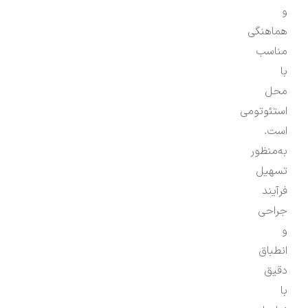
و
هماهنگی
مناسب
با
محل
استئوتومی
است.
به‌منظور
تسهیل
فرآیند
جراحی
و
انطباق
دقیق
با