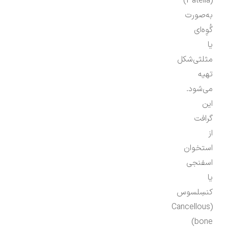
(Patella)
به‌صورت
گُوِه‌ای
یا
مثلثی‌شکل
تهیه
می‌شود.
این
گرافت
از
استخوان
اسفنجی
یا
کنسِلسوس
(Cancellous
bone)