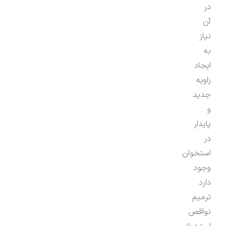
در
آن
نیاز
به
ایجاد
زاویه
جدید
و
پایدار
در
استخوان
وجود
دارد
ترمیم
نواقص