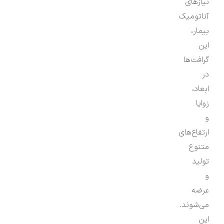
نیازهای
آناتومیک
بیمار،
این
گرافت‌ها
در
ابعاد،
زوایا
و
ارتفاع‌های
متنوع
تولید
و
عرضه
می‌شوند.
این