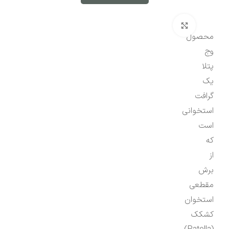
بزرگنمایی تصویر
محصول
وج
پتلا
یک
گرافت
استخوانی
است
که
از
برش
مقطعی
استخوان
کشکک