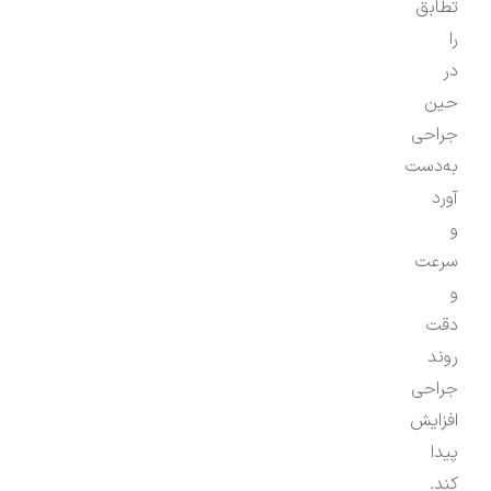
تطابق
را
در
حین
جراحی
به‌دست
آورد
و
سرعت
و
دقت
روند
جراحی
افزایش
پیدا
کند.