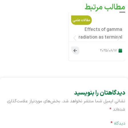
مطالب مرتبط
مقالات علمی
مقالات علمی
inted
Advances in Bone
Effects of gamma
ered
Repair: A Bioengineered
radiation as terminal
fold
Bone Cement Utilizing
sterilization on
28
2025/04/09
2025/08/17
enic
Human-Derived Bone
properties bone and
ation
Powder
skin allograft
دیدگاهتان را بنویسید
نشانی ایمیل شما منتشر نخواهد شد.
بخش‌های موردنیاز علامت‌گذاری
*
شده‌اند
*
دیدگاه