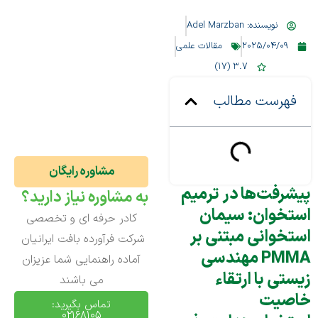
نویسنده:
Adel Marzban
2025/04/09
مقالات علمی
3.7 (17)
فهرست مطالب
مشاوره رایگان
پیشرفت‌ها در ترمیم
به مشاوره نیاز دارید؟
استخوان: سیمان
کادر حرفه ای و تخصصی
استخوانی مبتنی بر
شرکت فرآورده بافت ایرانیان
PMMA مهندسی
آماده راهنمایی شما عزیزان
زیستی با ارتقاء
می باشند
خاصیت
تماس بگیرید:
02168105