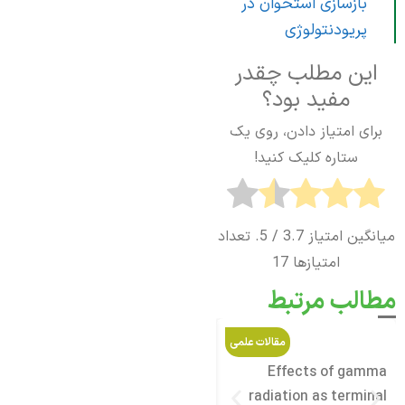
بازسازی استخوان در
پریودنتولوژی
این مطلب چقدر
مفید بود؟
برای امتیاز دادن، روی یک
ستاره کلیک کنید!
میانگین امتیاز
3.7
/ 5. تعداد
امتیازها
17
مطالب مرتبط
مقالات علمی
مقالات علمی
bone
Innovative 3D Printed
Effects of gamma
as an
Hetero-Layered
radiation as terminal