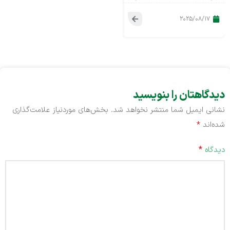
date
Composite Scaffold
sterilization on
22
2024/09/28
2025/08/17
issue
Boosts Osteogenic
properties bone and
ng in
Differentiation
skin allograft
logy
دیدگاهتان را بنویسید
نشانی ایمیل شما منتشر نخواهد شد.
بخش‌های موردنیاز علامت‌گذاری
*
شده‌اند
*
دیدگاه