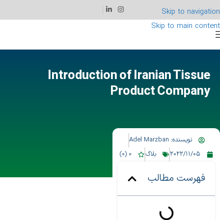
Skip to navigation
Skip to main content
Introduction of Iranian Tissue
Product Company
نویسنده:
Adel Marzban
2022/11/05
بلاگ
0 (0)
فهرست مطالب